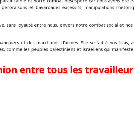
i paraît faible et notre combat désespéré car nous avons été 
s: péroraisons et bavardages excessifs, manipulations rhétor
ive, sans loyauté entre nous, envers notre combat social et no
banquiers et des marchands d'armes. Elle se fait à nos frais, 
res, comme les peuples palestiniens et israéliens qui manifeste
nion entre tous les travailleur