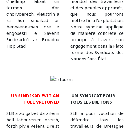
c’hellimp lakaat un
mondial des travailleurs
termen d’ar
et des peuples opprimés,
c’horvoerezh. Pleustriñ a
que nous pourrons
ra hor sindikad ar
mettre fin à l’exploitation.
bennaenn-mañ dre e
Notre syndicat applique
engouestl e Savenn
de manière concrète ce
Sindikadoù ar Broadoù
principe à travers son
Hep Stad.
engagement dans la Plate
forme des Syndicats des
Nations Sans État.
UR SINDIKAD EVIT AN
UN SYNDICAT POUR
HOLL VRETONED
TOUS LES BRETONS
SLB a zo galvet da zifenn
SLB a pour vocation de
holl labourerien Vreizh,
défendre tous les
forzh piv e vefent. Dreist
travailleurs de Bretagne