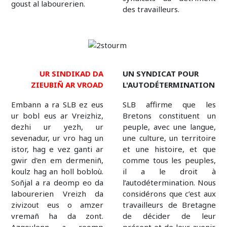
goust al labourerien.
des travailleurs.
UR SINDIKAD DA
UN SYNDICAT POUR
ZIEUBIÑ AR VROAD
L'AUTODÉTERMINATION
Embann a ra SLB ez eus
SLB affirme que les
ur bobl eus ar Vreizhiz,
Bretons constituent un
dezhi ur yezh, ur
peuple, avec une langue,
sevenadur, ur vro hag un
une culture, un territoire
istor, hag e vez ganti ar
et une histoire, et que
gwir d'en em dermeniñ,
comme tous les peuples,
koulz hag an holl bobloù.
il a le droit à
Soñjal a ra deomp eo da
l’autodétermination. Nous
labourerien Vreizh da
considérons que c’est aux
zivizout eus o amzer
travailleurs de Bretagne
vremañ ha da zont.
de décider de leur