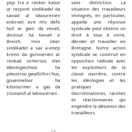
pep tra e ranker kaout
sans distinction. La
ur respont sindikadel da
situation des travailleurs
saviad al labourerien
immigrés, en particulier,
enbroet evit m’o defe
appelle une réponse
holl ar gwir da vevañ,
syndicale pour obtenir un
divizout ha bevañ e
droit à tous à vivre,
Breizh. Hon ober
décider et travailler en
sindikadel a sav a-enep
Bretagne. Notre action
krenn da gorvoerien ar
syndicale se construit en
renkad vicherour, d’an
opposition radicale avec
ideologiezhioù ha
les exploiteurs de la
pleustroù gwallziforc’hus,
classe ouvrière, contre
gouennelour ha
les idéologies et les
kilstourmer a gas da
pratiques
zizunaniñ al labourerien .
discriminatoires, racistes
et réactionnaires qui
engendre la désunion des
travailleurs.