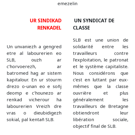
UR SINDIKAD
UN SYNDICAT DE
RENKADEL
CLASSE
SLB est une union de
Un unvaniezh a gengred
solidarité entre les
etre al labourerien eo
travailleurs contre
SLB, ouzh ar
l’exploitation, le patronat
c’horvoerezh, ar
et le système capitaliste.
batromed hag ar sistem
Nous considérons que
kapitalour. En ur stourm
c’est en luttant par eux-
drezo o-unan eo e soñj
mêmes que la classe
deomp e c’hounezo ar
ouvrière et plus
renkad vicherour ha
généralement les
labourerien Vreizh dre
travailleurs de Bretagne
vras o dieubidigezh
obtiendront leur
sokial, pal kentañ SLB.
libération sociale,
objectif final de SLB.