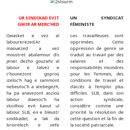
UR SINDIKAD EVIT
UN SYNDICAT
GWIR AR MERC’HED
FÉMINISTE
Gwasket e vez al
Les travailleuses sont
labourerezed.Ar
opprimées. Cette
maouezed a vez
oppression de genre se
moustret abalamour d’o
traduit au travail par des
jener dezho gouzañv al
salaires et des
labour e talvez e
responsabilités moindres
c’hounezont goproù
pour les femmes, des
izeloc’h hag e sammont
conditions de travail et
nebeutoc’h a atebegezh,
d'accès à l'emploi plus
ha pa anavezont aozioù
difficiles. SLB, dans son
labour diaesoc’h ha
action syndicale,
skoilhoù evit kaout ul
considère comme une
labour. SLB, en e bleustr
priorité la résolution de
sindikadel, a lak da
cette question et la fin de
briorelezh e vefe
la société patriarcale.