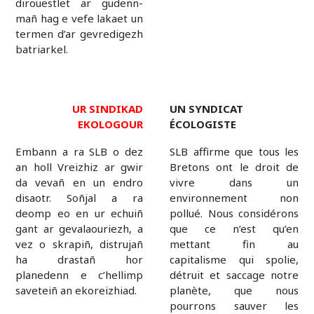
dirouestlet ar gudenn-
mañ hag e vefe lakaet un
termen d’ar gevredigezh
batriarkel.
UR SINDIKAD
UN SYNDICAT
EKOLOGOUR
ÉCOLOGISTE
Embann a ra SLB o dez
SLB affirme que tous les
an holl Vreizhiz ar gwir
Bretons ont le droit de
da vevañ en un endro
vivre dans un
disaotr. Soñjal a ra
environnement non
deomp eo en ur echuiñ
pollué. Nous considérons
gant ar gevalaouriezh, a
que ce n’est qu’en
vez o skrapiñ, distrujañ
mettant fin au
ha drastañ hor
capitalisme qui spolie,
planedenn e c’hellimp
détruit et saccage notre
saveteiñ an ekoreizhiad.
planète, que nous
pourrons sauver les