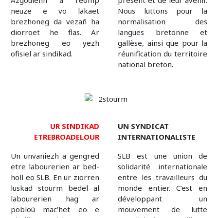
Azgoulenn a reomp
présent et de leur avenir.
neuze e vo lakaet
Nous luttons pour la
brezhoneg da vezañ ha
normalisation des
diorroet he flas. Ar
langues bretonne et
brezhoneg eo yezh
gallèse, ainsi que pour la
ofisiel ar sindikad.
réunification du territoire
national breton.
UR SINDIKAD
UN SYNDICAT
ETREBROADELOUR
INTERNATIONALISTE
Un unvaniezh a gengred
SLB est une union de
etre labourerien ar bed-
solidarité internationale
holl eo SLB. En ur ziorren
entre les travailleurs du
luskad stourm bedel al
monde entier. C’est en
labourerien hag ar
développant un
pobloù mac’het eo e
mouvement de lutte