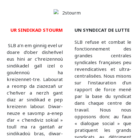
UR SINDIKAD STOURM
UN SYNDICAT DE LUTTE
SLB refuse et combat le
SLB a‘n em ginnig evel ur
fonctionnement des
doare d’ober disheñvel
grandes centrales
eus hini ar c’hreizennoù
syndicales françaises peu
sindikadel gall izel o
revendicatives et ultra-
goulennoù ha
centralisées. Nous misons
kreizennet-tre. Labourat
sur l’instauration d’un
a reomp da ziazezañ ur
rapport de force mené
c’heñver a nerzh gant
par la base du syndicat
diaz ar sindikad e pep
dans chaque centre de
kreizenn labour. Diwar-
travail. Nous nous
neuze e savomp a-enep
opposons donc au faux
d’ar « c’hendiviz sokial »
« dialogue social » que
toull ma ra gantañ ar
pratiquent les grands
sindikadoù bras, diwar-
syndicats au détriment