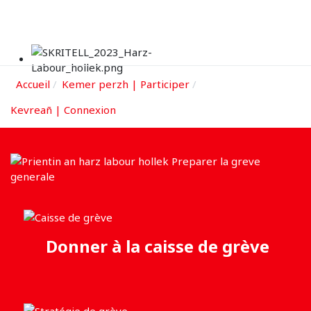
Accueil
Kemer perzh | Participer
Kevreañ | Connexion
Donner à la caisse de grève